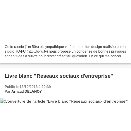
Cette courte (1m 50s) et sympathique vidéo en motion design réalisée par le
studio TO-FU (http://to-fu.tv) nous propose un condensé de bonnes pratiques
et habitudes à suivre pour rester créatif au quotidien. En ce qui me concerne,
à ces 29 conseils très...
Livre blanc "Reseaux sociaux d'entreprise"
Publié le 13/10/2013 à 20:39
Par
Arnaud DELANOY