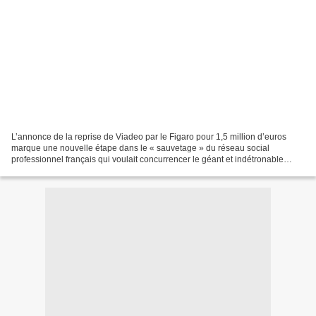
L’annonce de la reprise de Viadeo par le Figaro pour 1,5 million d’euros
marque une nouvelle étape dans le « sauvetage » du réseau social
professionnel français qui voulait concurrencer le géant et indétronable
Linkedin. Aujourd’hui, face à l’avenir incertain...