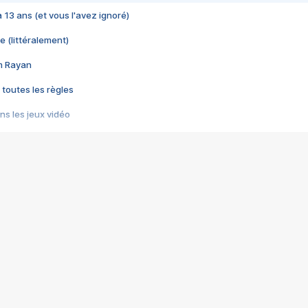
 a 13 ans (et vous l'avez ignoré)
e (littéralement)
im Rayan
 toutes les règles
s les jeux vidéo
us choquant de Rockstar ? - Le scandale BULLY
e plus moche de Steam
du RÊVE tourne au CAUCHEMAR
pendant 8 heures
it… à tort
umiliés par un jeu vidéo
ire - Final Fantasy 8