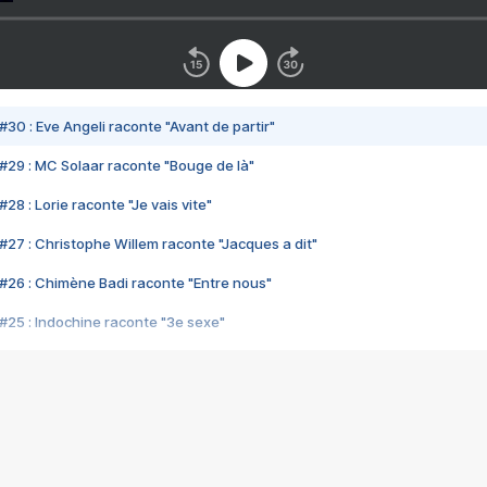
#30 : Eve Angeli raconte "Avant de partir"
#29 : MC Solaar raconte "Bouge de là"
28 : Lorie raconte "Je vais vite"
#27 : Christophe Willem raconte "Jacques a dit"
#26 : Chimène Badi raconte "Entre nous"
#25 : Indochine raconte "3e sexe"
#24 : Zaho raconte "C'est chelou"
#23 : Patrick Bruel raconte "Au café des délices"
#22 : Kyo raconte "Le chemin"
#21 : Nolwenn Leroy raconte "Cassé"