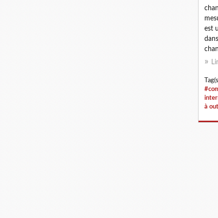
chan
mesu
est 
dans
chan
Li
Tag(s
#com
inte
à out