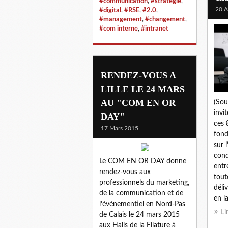
#communication
,
#stratégie
,
20 A
#digital
,
#RSE
,
#2.0
,
#management
,
#changement
,
#com interne
,
#intranet
RENDEZ-VOUS A
LILLE LE 24 MARS
AU "COM EN OR
(Sou
invi
DAY"
ces 
17 Mars 2015
fond
sur 
cond
Le COM EN OR DAY donne
entr
rendez-vous aux
tout
professionnels du marketing,
déli
de la communication et de
en la
l’événementiel en Nord-Pas
Li
de Calais le 24 mars 2015
aux Halls de la Filature à