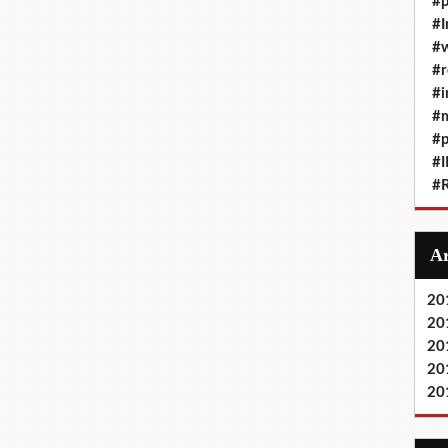
#p
#I
#
#r
#i
#
#p
#
#
20
20
20
20
20