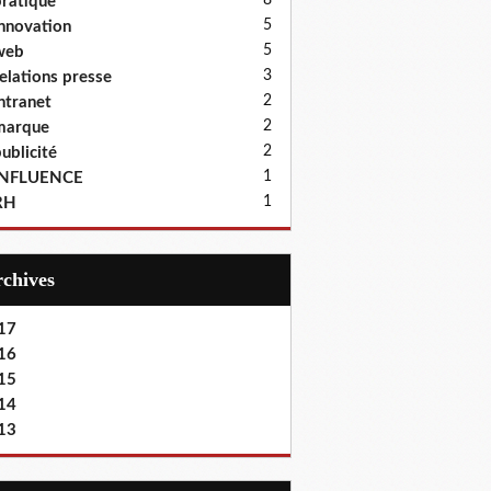
8
ratique
5
nnovation
5
web
3
elations presse
2
ntranet
2
marque
2
ublicité
1
INFLUENCE
1
RH
Archives
17
16
15
14
13