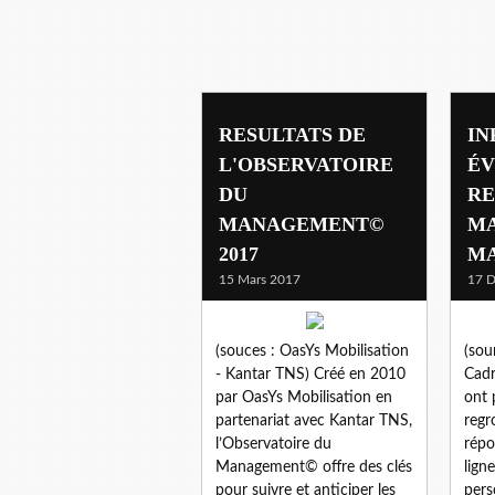
management
RESULTATS DE
IN
L'OBSERVATOIRE
ÉV
DU
RE
MANAGEMENT©
MA
2017
M
15 Mars 2017
17 
(souces : OasYs Mobilisation
(sou
- Kantar TNS) Créé en 2010
Cadr
par OasYs Mobilisation en
ont 
partenariat avec Kantar TNS,
regr
l’Observatoire du
répo
Management© offre des clés
lign
pour suivre et anticiper les
pers