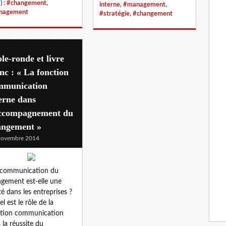
) :
#changement
,
interne
,
#management
,
nagement
#stratégie
,
#changement
le-ronde et livre
nc : « La fonction
mmunication
erne dans
accompagnement du
angement »
Novembre 2014
 communication du
gement est-elle une
ité dans les entreprises ?
l est le rôle de la
tion communication
 la réussite du