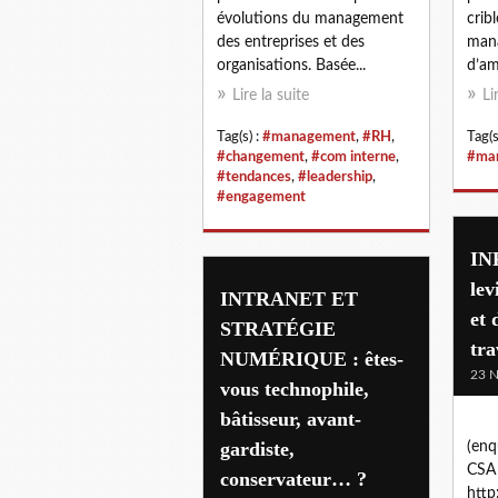
évolutions du management
crib
des entreprises et des
mana
organisations. Basée...
d’amé
Lire la suite
Li
Tag(s) :
#management
,
#RH
,
Tag(s
#changement
,
#com interne
,
#ma
#tendances
,
#leadership
,
#engagement
IN
lev
INTRANET ET
et 
STRATÉGIE
tra
NUMÉRIQUE : êtes-
23 
vous technophile,
bâtisseur, avant-
gardiste,
(en
CSA 
conservateur… ?
http