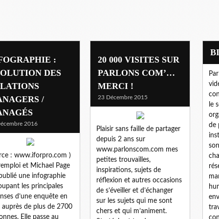
FOGRAPHIE :
20 000 VISITES SUR
OLUTION DES
PARLONS COM’…
Par
vid
LATIONS
MERCI !
con
NAGERS /
23 Décembre 2015
le 
ANAGÉS
org
Décembre 2016
de 
Plaisir sans faille de partager
ins
depuis 2 ans sur
son
www.parlonscom.com mes
rce : www.iforpro.com )
cha
petites trouvailles,
emploi et Michael Page
rés
inspirations, sujets de
publié une infographie
mar
réflexion et autres occasions
oupant les principales
hum
de s’éveiller et d’échanger
nses d’une enquête en
env
sur les sujets qui me sont
e auprès de plus de 2700
tra
chers et qui m’animent.
onnes. Elle passe au
con