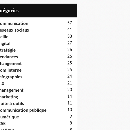
Catégories
57
communication
41
eseaux sociaux
33
eille
27
igital
26
tratégie
26
endances
25
changement
25
om interne
24
nfographies
21
.0
20
management
14
arketing
11
oîte à outils
10
ommunication publique
9
numérique
8
RSE