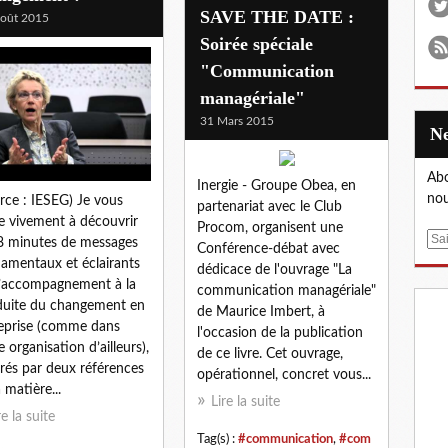
SAVE THE DATE :
oût 2015
Soirée spéciale
"Communication
managériale"
31 Mars 2015
Abo
Inergie - Groupe Obea, en
nou
rce : IESEG) Je vous
partenariat avec le Club
te vivement à découvrir
Procom, organisent une
E
8 minutes de messages
Conférence-débat avec
m
amentaux et éclairants
dédicace de l'ouvrage "La
a
l’accompagnement à la
communication managériale"
i
uite du changement en
de Maurice Imbert, à
l
eprise (comme dans
l'occasion de la publication
e organisation d’ailleurs),
de ce livre. Cet ouvrage,
vrés par deux références
opérationnel, concret vous...
 matière...
Lire la suite
re la suite
Tag(s) :
#communication
,
#com