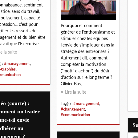
nnaissance, sentiment
ustice, sens du travail,
ouissement, capacité
pression... c'est pour
Pourquoi et comment
tifier les ressorts de
générer de l'enthousiasme et
gagement et du bien être
stimuler chez les équipes
avail que l’Executive...
l'envie de s'impliquer dans la
stratégie des entreprises ?
re la suite
Autrement dit, comment
) :
#management
,
compléter la motivation
ographies
,
("motif d'action") du désir
munication
d'action sur le long terme ?
Olivier Bas,...
Lire la suite
éo (courte) :
Tag(s) :
#management
,
#changement
,
mment un leader
#communication
ne-t-il envie
S
adhérer au
angement ?