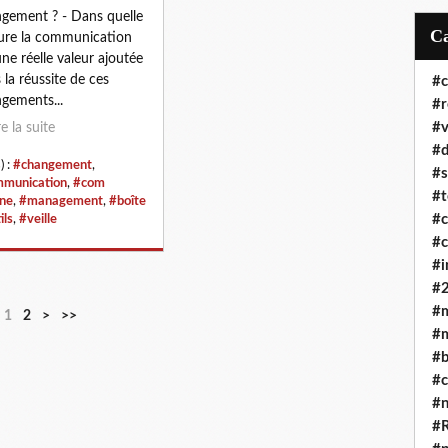
gement ? - Dans quelle
re la communication
une réelle valeur ajoutée
 la réussite de ces
#
gements...
#r
#v
re la suite
#d
) :
#changement
,
#s
munication
,
#com
#t
rne
,
#management
,
#boîte
#
ils
,
#veille
#c
#i
#2
#
1
2
>
>>
#m
#b
#c
#
#