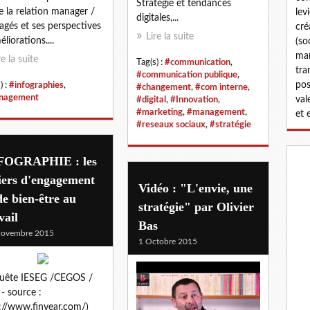
Stratégie et tendances
le la relation manager /
lev
digitales,...
gés et ses perspectives
cré
Lire la suite
liorations....
(so
man
re la suite
Tag(s) :
#communication
,
tra
#communication publique
,
pos
) :
#infographies
,
#changement
,
#com interne
,
nagement
val
#digital
,
#Innovation
,
#marketing
,
#management
,
et 
#reseaux sociaux
,
#stratégie
FOGRAPHIE : les
iers d'engagement
Vidéo : "L'envie, une
de bien-être au
stratégie" par Olivier
vail
Bas
Novembre 2015
1 Octobre 2015
quête IESEG /CEGOS /
- source :
://www.finyear.com/)