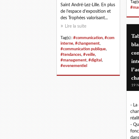
Tag(s
Saint André-Lez-Lille. En plus
#ma
de l’espace d’exposition et
des Trophées valorisant...
Lire la suite
Tab
Tag(s) :
#communication
,
#com
bla
interne
,
#changement
,
#communication publique
,
co
#tendances
,
#veille
,
int
#management
,
#digital
,
#evenementiel
l’
ch
19 
- La
chan
réal
- Que
fonc
dans