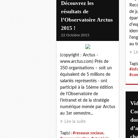
Découvrez les
Reco
résultats de
de j
épan
l’Observatoire Arctus
d'ex
2015 !
iden
22 Octobre 2015
l'en
au tr
Li
(copyright : Arctus -
www.arctus.com) Près de
Tag(s
350 organisations – soit un
#inf
équivalent de 5 millions de
#com
salariés représentés - ont
participé à la 16ème édition
de l’Observatoire de
l’intranet et de la stratégie
Vid
numérique menée par Arctus
Co
au 1er semestre...
don
Lire la suite
d’
Tag(s) :
#reseaux sociaux
,
ch